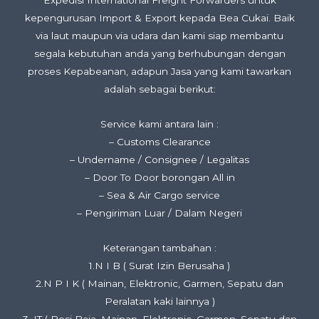
Expedisi International Freight Forwarders untuk
kepengurusan Import & Export kepada Bea Cukai. Baik
via laut maupun via udara dan kami siap membantu
segala kebutuhan anda yang berhubungan dengan
proses Kepabeanan, adapun Jasa yang kami tawarkan
adalah sebagai berikut:
Service kami antara lain :
– Customs Clearance
– Undername / Consignee / Legalitas
– Door To Door borongan All in
– Sea & Air Cargo service
– Pengiriman Luar / Dalam Negeri
Keterangan tambahan :
1.N I B ( Surat Izin Berusaha )
2.N P I K ( Mainan, Elektronic, Garmen, Sepatu dan
Peralatan kaki lainnya )