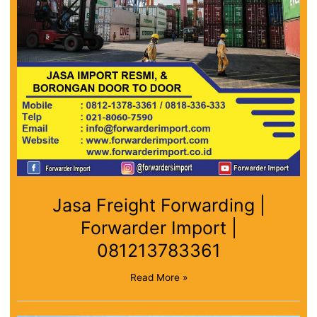
Jasa Freight Forwarding |
Forwarder Import |
081213783361
Read More »