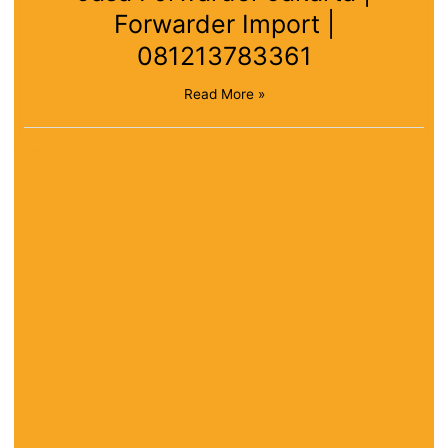
Forwarder Import |
081213783361
Read More »
jasa import and export, jasa eksport, import resmi,
perusahaan jasa export import, jasa expedisi export import,
jasa export import undername, jasa export import jakarta, jasa
import door to door, jasa import barang, jasa import besi, jasa
import mobil bekas, ke indonesia, jasa import, borongan
undername, jasa import aman, jasa import alat berat, jasa
import aman terpercaya, jasa import barang dari luar negeri,
jasa import barang dari china murah, jasa import china
jakarta, jasa import china, jasa import china indonesia, jasa
import china murah, jasa import cargo borongan, jasa
clearance import, jasa cargo import china, jasa import door to