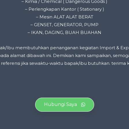
– Kimia / Chemical ( Dangerous Goods )
– Perlengkapan Kantor ( Stationary )
– Mesin ALAT ALAT BERAT
– GENSET, GENERATOR, PUMP
– IKAN, DAGING, BUAH BUAHAN
ak/Ibu membutuhkan penanganan kegiatan Import & Export
da alamat dibawah ini. Demikian kami sampaikan, semoga
 referensi jika sewaktu-waktu bapak/ibu butuhkan. terima k
Hubungi Saya