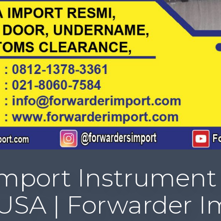
mport Instrument 
 USA | Forwarder I