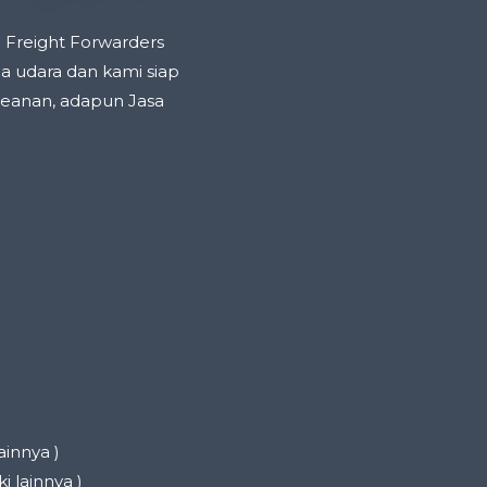
 Freight Forwarders
a udara dan kami siap
eanan, adapun Jasa
ainnya )
i lainnya )