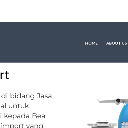
HOME
ABOUT US
rt
 di bidang Jasa
nal untuk
i kepada Bea
 import yang