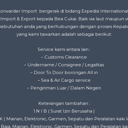
orwarder Import bergerak di bidang Expedisi International
mport & Export kepada Bea Cukai. Baik via laut maupun vi
ebutuhan anda yang berhubungan dengan proses Kepab
yang kami tawarkan adalah sebagai berikut:
Service kami antara lain :
– Customs Clearance
– Undername / Consignee / Legalitas
– Door To Door borongan All in
– Sea & Air Cargo service
– Pengiriman Luar / Dalam Negeri
Keterangan tambahan :
1.N I B ( Surat Izin Berusaha )
 K ( Mainan, Elektronic, Garmen, Sepatu dan Peralatan kaki l
si Baja, Mainan, Elektronic, Garmen, Sepatu dan Peralatan kak