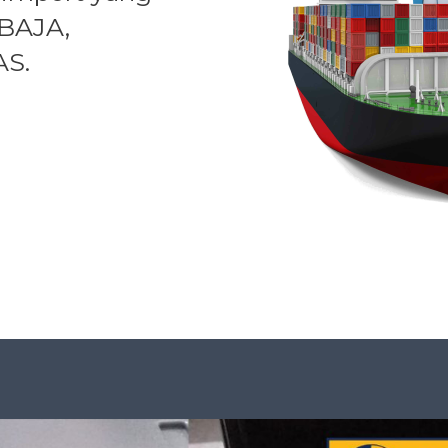
 BAJA,
S.