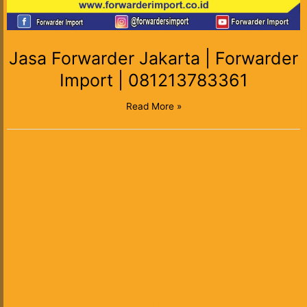
Jasa Forwarder Jakarta | Forwarder
Import | 081213783361
Read More »
jasa import and export, jasa eksport, import resmi, perusahaan
jasa export import, jasa expedisi export import, jasa export import
undername, jasa export import jakarta, jasa import door to door,
jasa import barang, jasa import besi, jasa import mobil bekas, ke
indonesia, jasa import, borongan undername, jasa import aman,
jasa import alat berat, jasa import aman terpercaya, jasa import
barang dari luar negeri, jasa import barang dari china murah, jasa
import china jakarta, jasa import china, jasa import china
indonesia, jasa import china murah, jasa import cargo borongan,