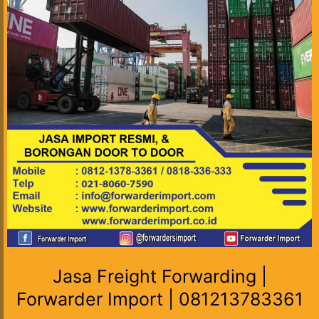
Jasa Freight Forwarding |
Forwarder Import | 081213783361