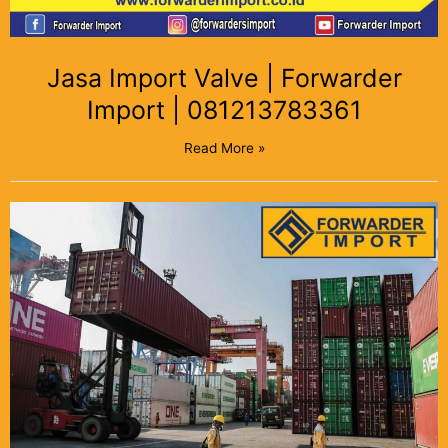
Jasa Import Valve | Forwarder
Import | 081213783361
Read More »