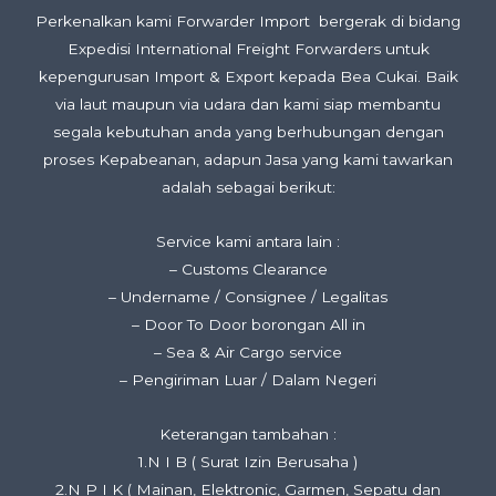
Perkenalkan kami Forwarder Import bergerak di bidang
Expedisi International Freight Forwarders untuk
kepengurusan Import & Export kepada Bea Cukai. Baik
via laut maupun via udara dan kami siap membantu
segala kebutuhan anda yang berhubungan dengan
proses Kepabeanan, adapun Jasa yang kami tawarkan
adalah sebagai berikut:
Service kami antara lain :
– Customs Clearance
– Undername / Consignee / Legalitas
– Door To Door borongan All in
– Sea & Air Cargo service
– Pengiriman Luar / Dalam Negeri
Keterangan tambahan :
1.N I B ( Surat Izin Berusaha )
2.N P I K ( Mainan, Elektronic, Garmen, Sepatu dan