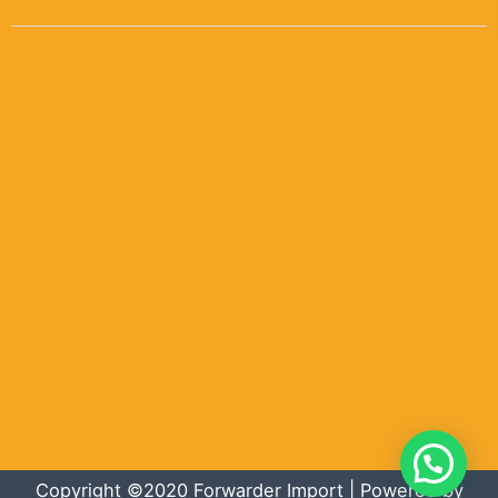
jasa import and export, jasa eksport, import resmi, perusahaan
jasa export import, jasa expedisi export import, jasa export import
undername, jasa export import jakarta, jasa import door to door,
jasa import barang, jasa import besi, jasa import mobil bekas, ke
indonesia, jasa import, borongan undername, jasa import aman,
jasa import alat berat, jasa import aman terpercaya, jasa import
barang dari luar negeri, jasa import barang dari china murah, jasa
import china jakarta, jasa import china, jasa import china
indonesia, jasa import china murah, jasa import cargo borongan,
jasa clearance import, jasa cargo import china, jasa import door to
door tercepat, jasa forwarder import dari china, jasa forwarding
import, jasa import handphone forwarders, jasa import, jasa
handling import, jasa handling import, jasa import jakarta,
Copyright ©2020 Forwarder Import | Powered by