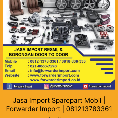
Jasa Import Sparepart Mobil |
Forwarder Import | 081213783361