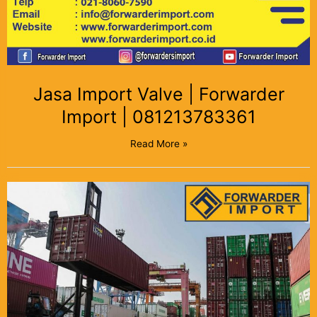
Jasa Import Valve | Forwarder
Import | 081213783361
Read More »