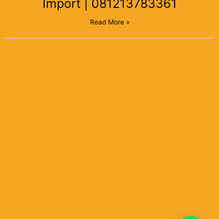
Import | 081213783361
Read More »
jasa import and export, jasa eksport, import resmi, perusahaan
jasa export import, jasa expedisi export import, jasa export import
undername, jasa export import jakarta, jasa import door to door,
jasa import barang, jasa import besi, jasa import mobil bekas, ke
indonesia, jasa import, borongan undername, jasa import aman,
jasa import alat berat, jasa import aman terpercaya, jasa import
barang dari luar negeri, jasa import barang dari china murah, jasa
import china jakarta, jasa import china, jasa import china
indonesia, jasa import china murah, jasa import cargo borongan,
jasa clearance import, jasa cargo import china, jasa import door to
door tercepat, jasa forwarder import dari china, jasa forwarding
import, jasa import handphone forwarders, jasa import, jasa
handling import, jasa handling import, jasa import jakarta,