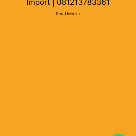
Import | 081213783361
Read More »
jasa import and export, jasa eksport, import resmi, perusahaan
jasa export import, jasa expedisi export import, jasa export import
undername, jasa export import jakarta, jasa import door to door,
jasa import barang, jasa import besi, jasa import mobil bekas, ke
indonesia, jasa import, borongan undername, jasa import aman,
jasa import alat berat, jasa import aman terpercaya, jasa import
barang dari luar negeri, jasa import barang dari china murah, jasa
import china jakarta, jasa import china, jasa import china
indonesia, jasa import china murah, jasa import cargo borongan,
jasa clearance import, jasa cargo import china, jasa import door to
door tercepat, jasa forwarder import dari china, jasa forwarding
import, jasa import handphone forwarders, jasa import, jasa
handling import, jasa handling import, jasa import jakarta,