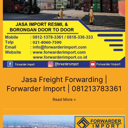
Jasa Freight Forwarding |
Forwarder Import | 081213783361
Read More »