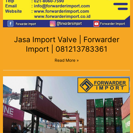
Jasa Import Valve | Forwarder
Import | 081213783361
Read More »