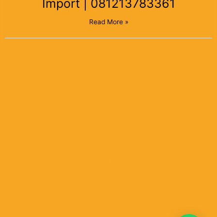
Import | 081213783361
Read More »
jasa import and export, jasa eksport, import resmi, perusahaan
jasa export import, jasa expedisi export import, jasa export import
undername, jasa export import jakarta, jasa import door to door,
jasa import barang, jasa import besi, jasa import mobil bekas, ke
indonesia, jasa import, borongan undername, jasa import aman,
jasa import alat berat, jasa import aman terpercaya, jasa import
barang dari luar negeri, jasa import barang dari china murah, jasa
import china jakarta, jasa import china, jasa import china
indonesia, jasa import china murah, jasa import cargo borongan,
jasa clearance import, jasa cargo import china, jasa import door to
door tercepat, jasa forwarder import dari china, jasa forwarding
import, jasa import handphone forwarders, jasa import, jasa
handling import, jasa handling import, jasa import jakarta,