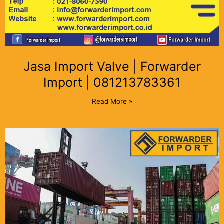
Jasa Import Valve | Forwarder
Import | 081213783361
Read More »