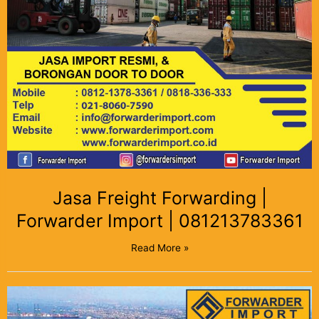
Jasa Freight Forwarding |
Forwarder Import | 081213783361
Read More »