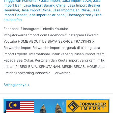
Tinggalkan Komentar
/
Jasa Import
,
Jasa Import 2024
,
Jasa
Import Ban
,
Jasa Import Barang China
,
Jasa Import Breaker
Heammer
,
Jasa Import China
,
Jasa Import Dari China
,
Jasa
Import Genset
,
jasa import solar panel
,
Uncategorized
/ Oleh
abuhanifah
Facebook-f Instagram Linkedin Youtube
info@forwarderimport.com Facebook-f Instagram Linkedin
Youtube HOME ABOUT US BIAYA SERVICE TRACKING X
Forwarder Import Forwarder Import bergerak di bidang Jasa
Import Expedisi International untuk kepengurusan Import resmi
kepada Bea Cukai. Perizinan dan Kuota import yang kami miliki
adalah PI BESI BAJA, KEHUTANAN, MESIN BEKAS. HOME Jasa
Freight Forwarding Indonesia | Forwarder …
Selengkapnya »