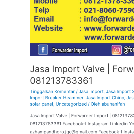
Jasa Import Valve | Forw
081213783361
Tinggalkan Komentar
/
Jasa Import
,
Jasa Import 
Import Breaker Heammer
,
Jasa Import China
,
Jas
solar panel
,
Uncategorized
/ Oleh
abuhanifah
Jasa Import Valve | Forwarder Import | 08121378
081213783361 Facebook-f Instagram Linkedin Y
azhampandhoro.jgc@gmail.com Facebook-f Inst