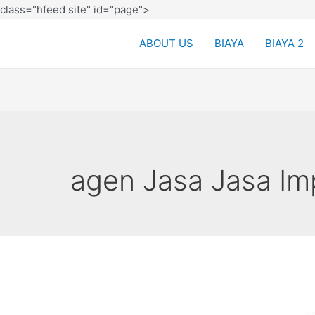
class="hfeed site" id="page">
ABOUT US
BIAYA
BIAYA 2
agen Jasa Jasa Im