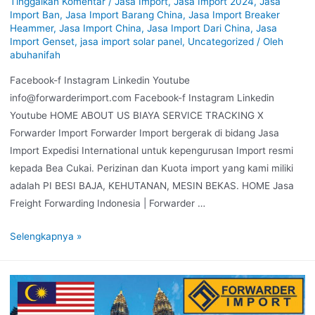
Tinggalkan Komentar
/
Jasa Import
,
Jasa Import 2024
,
Jasa
Import Ban
,
Jasa Import Barang China
,
Jasa Import Breaker
Heammer
,
Jasa Import China
,
Jasa Import Dari China
,
Jasa
Import Genset
,
jasa import solar panel
,
Uncategorized
/ Oleh
abuhanifah
Facebook-f Instagram Linkedin Youtube
info@forwarderimport.com Facebook-f Instagram Linkedin
Youtube HOME ABOUT US BIAYA SERVICE TRACKING X
Forwarder Import Forwarder Import bergerak di bidang Jasa
Import Expedisi International untuk kepengurusan Import resmi
kepada Bea Cukai. Perizinan dan Kuota import yang kami miliki
adalah PI BESI BAJA, KEHUTANAN, MESIN BEKAS. HOME Jasa
Freight Forwarding Indonesia | Forwarder …
Selengkapnya »