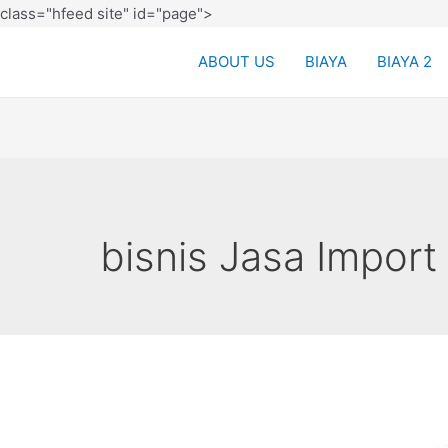
class="hfeed site" id="page">
ABOUT US
BIAYA
BIAYA 2
bisnis Jasa Import