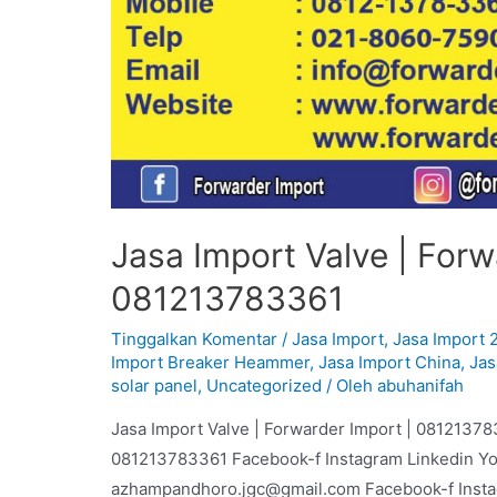
Jasa Import Valve | Forw
081213783361
Tinggalkan Komentar
/
Jasa Import
,
Jasa Import 
Import Breaker Heammer
,
Jasa Import China
,
Jas
solar panel
,
Uncategorized
/ Oleh
abuhanifah
Jasa Import Valve | Forwarder Import | 08121378
081213783361 Facebook-f Instagram Linkedin Y
azhampandhoro.jgc@gmail.com Facebook-f Inst