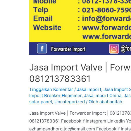
Jasa Import Valve | Forw
081213783361
Tinggalkan Komentar
/
Jasa Import
,
Jasa Import 
Import Breaker Heammer
,
Jasa Import China
,
Jas
solar panel
,
Uncategorized
/ Oleh
abuhanifah
Jasa Import Valve | Forwarder Import | 08121378
081213783361 Facebook-f Instagram Linkedin Y
azhampandhoro.jgc@gmail.com Facebook-f Inst