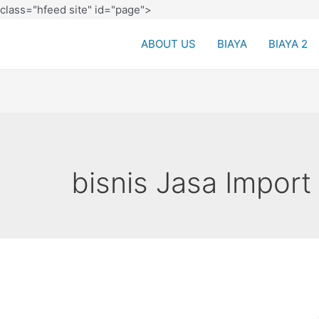
class="hfeed site" id="page">
ABOUT US
BIAYA
BIAYA 2
bisnis Jasa Impor