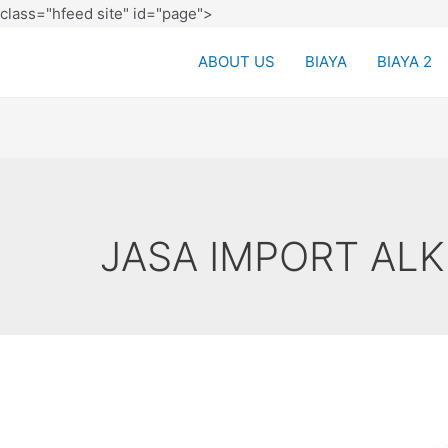
class="hfeed site" id="page">
ABOUT US
BIAYA
BIAYA 2
JASA IMPORT ALK