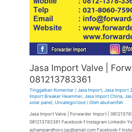
Jasa Import Valve | Forw
081213783361
Tinggalkan Komentar
/
Jasa Import
,
Jasa Import 
Import Breaker Heammer
,
Jasa Import China
,
Jas
solar panel
,
Uncategorized
/ Oleh
abuhanifah
Jasa Import Valve | Forwarder Import | 08121378
081213783361 Facebook-f Instagram Linkedin Y
azhampandhoro.jgc@gmail.com Facebook-f Inst