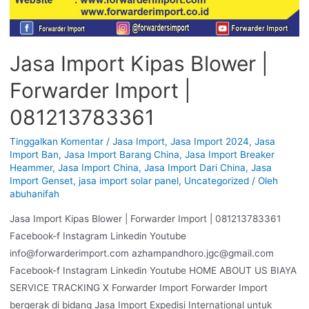
Jasa Import Kipas Blower |
Forwarder Import |
081213783361
Tinggalkan Komentar
/
Jasa Import
,
Jasa Import 2024
,
Jasa
Import Ban
,
Jasa Import Barang China
,
Jasa Import Breaker
Heammer
,
Jasa Import China
,
Jasa Import Dari China
,
Jasa
Import Genset
,
jasa import solar panel
,
Uncategorized
/ Oleh
abuhanifah
Jasa Import Kipas Blower | Forwarder Import | 081213783361
Facebook-f Instagram Linkedin Youtube
info@forwarderimport.com azhampandhoro.jgc@gmail.com
Facebook-f Instagram Linkedin Youtube HOME ABOUT US BIAYA
SERVICE TRACKING X Forwarder Import Forwarder Import
bergerak di bidang Jasa Import Expedisi International untuk