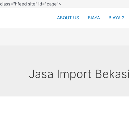
class="hfeed site" id="page">
ABOUT US
BIAYA
BIAYA 2
Jasa Import Bekasi