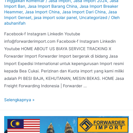
Tinggalkan Komentar
/
Jasa Import
,
Jasa Import 2024
,
Jasa
Import Ban
,
Jasa Import Barang China
,
Jasa Import Breaker
Heammer
,
Jasa Import China
,
Jasa Import Dari China
,
Jasa
Import Genset
,
jasa import solar panel
,
Uncategorized
/ Oleh
abuhanifah
Facebook-f Instagram Linkedin Youtube
info@forwarderimport.com Facebook-f Instagram Linkedin
Youtube HOME ABOUT US BIAYA SERVICE TRACKING X
Forwarder Import Forwarder Import bergerak di bidang Jasa
Import Expedisi International untuk kepengurusan Import resmi
kepada Bea Cukai. Perizinan dan Kuota import yang kami miliki
adalah PI BESI BAJA, KEHUTANAN, MESIN BEKAS. HOME Jasa
Freight Forwarding Indonesia | Forwarder …
Selengkapnya »