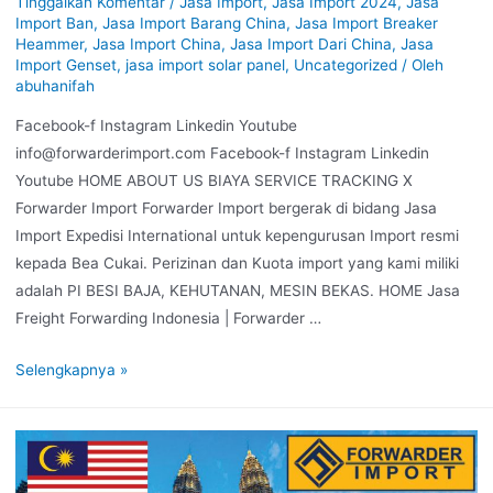
Tinggalkan Komentar
/
Jasa Import
,
Jasa Import 2024
,
Jasa
Import Ban
,
Jasa Import Barang China
,
Jasa Import Breaker
Heammer
,
Jasa Import China
,
Jasa Import Dari China
,
Jasa
Import Genset
,
jasa import solar panel
,
Uncategorized
/ Oleh
abuhanifah
Facebook-f Instagram Linkedin Youtube
info@forwarderimport.com Facebook-f Instagram Linkedin
Youtube HOME ABOUT US BIAYA SERVICE TRACKING X
Forwarder Import Forwarder Import bergerak di bidang Jasa
Import Expedisi International untuk kepengurusan Import resmi
kepada Bea Cukai. Perizinan dan Kuota import yang kami miliki
adalah PI BESI BAJA, KEHUTANAN, MESIN BEKAS. HOME Jasa
Freight Forwarding Indonesia | Forwarder …
Selengkapnya »