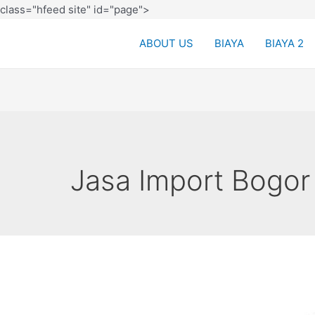
class="hfeed site" id="page">
ABOUT US
BIAYA
BIAYA 2
Jasa Import Bogo