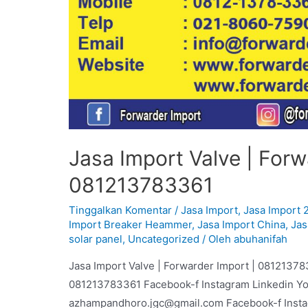
Jasa Import Valve | Forw
081213783361
Tinggalkan Komentar
/
Jasa Import
,
Jasa Import 
Import Breaker Heammer
,
Jasa Import China
,
Jas
solar panel
,
Uncategorized
/ Oleh
abuhanifah
Jasa Import Valve | Forwarder Import | 08121378
081213783361 Facebook-f Instagram Linkedin Y
azhampandhoro.jgc@gmail.com Facebook-f Inst