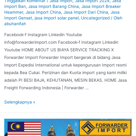
Tinggalkan Komentar
/
Jasa Import
,
Jasa Import 2024
,
Jasa
Import Ban
,
Jasa Import Barang China
,
Jasa Import Breaker
Heammer
,
Jasa Import China
,
Jasa Import Dari China
,
Jasa
Import Genset
,
jasa import solar panel
,
Uncategorized
/ Oleh
abuhanifah
Facebook-f Instagram Linkedin Youtube
info@forwarderimport.com Facebook-f Instagram Linkedin
Youtube HOME ABOUT US BIAYA SERVICE TRACKING X
Forwarder Import Forwarder Import bergerak di bidang Jasa
Import Expedisi International untuk kepengurusan Import resmi
kepada Bea Cukai. Perizinan dan Kuota import yang kami miliki
adalah PI BESI BAJA, KEHUTANAN, MESIN BEKAS. HOME Jasa
Freight Forwarding Indonesia | Forwarder …
Selengkapnya »