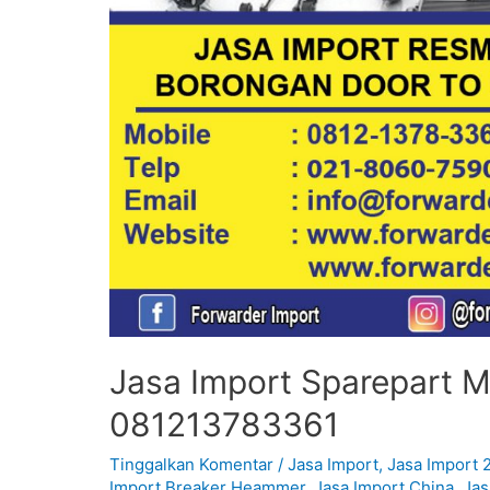
Jasa Import Sparepart Mo
081213783361
Tinggalkan Komentar
/
Jasa Import
,
Jasa Import 
Import Breaker Heammer
,
Jasa Import China
,
Jas