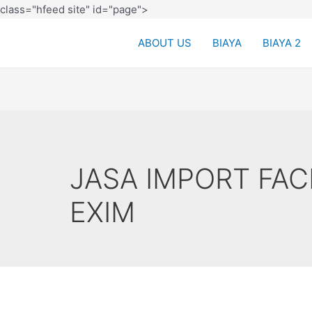
class="hfeed site" id="page">
ABOUT US
BIAYA
BIAYA 2
JASA IMPORT FAC
EXIM