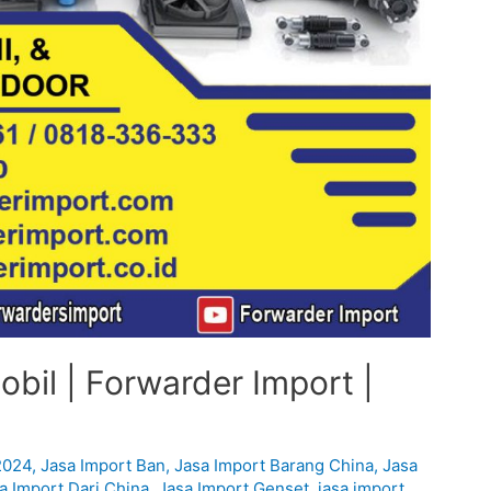
bil | Forwarder Import |
2024
,
Jasa Import Ban
,
Jasa Import Barang China
,
Jasa
a Import Dari China
,
Jasa Import Genset
,
jasa import