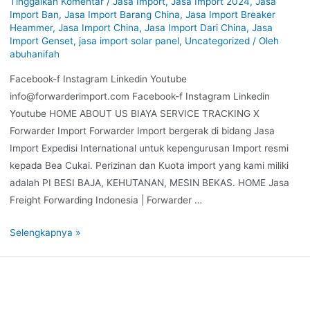
Tinggalkan Komentar
/
Jasa Import
,
Jasa Import 2024
,
Jasa
Import Ban
,
Jasa Import Barang China
,
Jasa Import Breaker
Heammer
,
Jasa Import China
,
Jasa Import Dari China
,
Jasa
Import Genset
,
jasa import solar panel
,
Uncategorized
/ Oleh
abuhanifah
Facebook-f Instagram Linkedin Youtube
info@forwarderimport.com Facebook-f Instagram Linkedin
Youtube HOME ABOUT US BIAYA SERVICE TRACKING X
Forwarder Import Forwarder Import bergerak di bidang Jasa
Import Expedisi International untuk kepengurusan Import resmi
kepada Bea Cukai. Perizinan dan Kuota import yang kami miliki
adalah PI BESI BAJA, KEHUTANAN, MESIN BEKAS. HOME Jasa
Freight Forwarding Indonesia | Forwarder …
Selengkapnya »