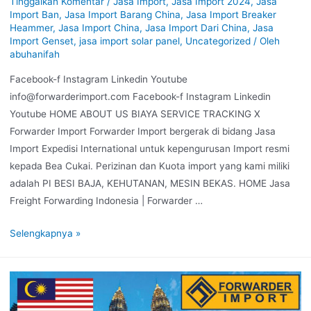
Tinggalkan Komentar
/
Jasa Import
,
Jasa Import 2024
,
Jasa
Import Ban
,
Jasa Import Barang China
,
Jasa Import Breaker
Heammer
,
Jasa Import China
,
Jasa Import Dari China
,
Jasa
Import Genset
,
jasa import solar panel
,
Uncategorized
/ Oleh
abuhanifah
Facebook-f Instagram Linkedin Youtube
info@forwarderimport.com Facebook-f Instagram Linkedin
Youtube HOME ABOUT US BIAYA SERVICE TRACKING X
Forwarder Import Forwarder Import bergerak di bidang Jasa
Import Expedisi International untuk kepengurusan Import resmi
kepada Bea Cukai. Perizinan dan Kuota import yang kami miliki
adalah PI BESI BAJA, KEHUTANAN, MESIN BEKAS. HOME Jasa
Freight Forwarding Indonesia | Forwarder …
Selengkapnya »