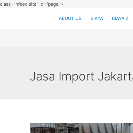
class="hfeed site" id="page">
ABOUT US
BIAYA
BIAYA 2
Jasa Import Jakart