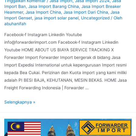
Tinggalkan Komentar
/
Jasa Import
,
Jasa Import 2024
,
Jasa
Import Ban
,
Jasa Import Barang China
,
Jasa Import Breaker
Heammer
,
Jasa Import China
,
Jasa Import Dari China
,
Jasa
Import Genset
,
jasa import solar panel
,
Uncategorized
/ Oleh
abuhanifah
Facebook-f Instagram Linkedin Youtube
info@forwarderimport.com Facebook-f Instagram Linkedin
Youtube HOME ABOUT US BIAYA SERVICE TRACKING X
Forwarder Import Forwarder Import bergerak di bidang Jasa
Import Expedisi International untuk kepengurusan Import resmi
kepada Bea Cukai. Perizinan dan Kuota import yang kami miliki
adalah PI BESI BAJA, KEHUTANAN, MESIN BEKAS. HOME Jasa
Freight Forwarding Indonesia | Forwarder …
Selengkapnya »