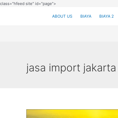
class="hfeed site" id="page">
ABOUT US
BIAYA
BIAYA 2
jasa import jakarta