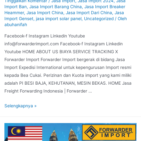
Tinggalkan Komentar
/
Jasa Import
,
Jasa Import 2024
,
Jasa
Import Ban
,
Jasa Import Barang China
,
Jasa Import Breaker
Heammer
,
Jasa Import China
,
Jasa Import Dari China
,
Jasa
Import Genset
,
jasa import solar panel
,
Uncategorized
/ Oleh
abuhanifah
Facebook-f Instagram Linkedin Youtube
info@forwarderimport.com Facebook-f Instagram Linkedin
Youtube HOME ABOUT US BIAYA SERVICE TRACKING X
Forwarder Import Forwarder Import bergerak di bidang Jasa
Import Expedisi International untuk kepengurusan Import resmi
kepada Bea Cukai. Perizinan dan Kuota import yang kami miliki
adalah PI BESI BAJA, KEHUTANAN, MESIN BEKAS. HOME Jasa
Freight Forwarding Indonesia | Forwarder …
Selengkapnya »