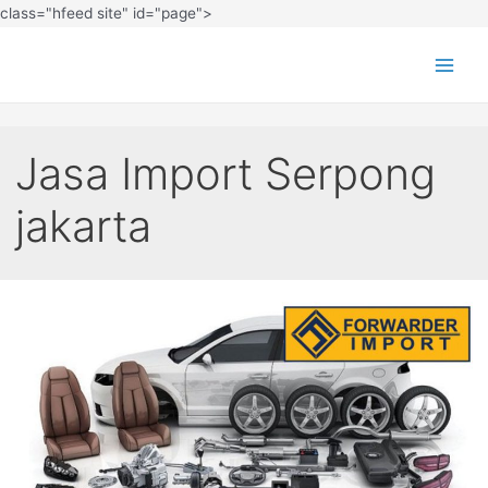
class="hfeed site" id="page">
Jasa Import Serpong
jakarta