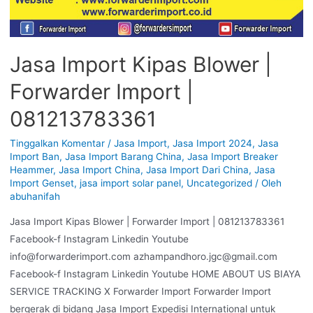
Jasa Import Kipas Blower |
Forwarder Import |
081213783361
Tinggalkan Komentar
/
Jasa Import
,
Jasa Import 2024
,
Jasa
Import Ban
,
Jasa Import Barang China
,
Jasa Import Breaker
Heammer
,
Jasa Import China
,
Jasa Import Dari China
,
Jasa
Import Genset
,
jasa import solar panel
,
Uncategorized
/ Oleh
abuhanifah
Jasa Import Kipas Blower | Forwarder Import | 081213783361
Facebook-f Instagram Linkedin Youtube
info@forwarderimport.com azhampandhoro.jgc@gmail.com
Facebook-f Instagram Linkedin Youtube HOME ABOUT US BIAYA
SERVICE TRACKING X Forwarder Import Forwarder Import
bergerak di bidang Jasa Import Expedisi International untuk