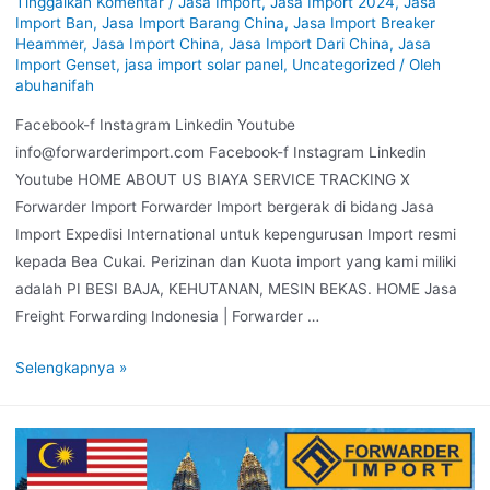
Tinggalkan Komentar
/
Jasa Import
,
Jasa Import 2024
,
Jasa
Import Ban
,
Jasa Import Barang China
,
Jasa Import Breaker
Heammer
,
Jasa Import China
,
Jasa Import Dari China
,
Jasa
Import Genset
,
jasa import solar panel
,
Uncategorized
/ Oleh
abuhanifah
Facebook-f Instagram Linkedin Youtube
info@forwarderimport.com Facebook-f Instagram Linkedin
Youtube HOME ABOUT US BIAYA SERVICE TRACKING X
Forwarder Import Forwarder Import bergerak di bidang Jasa
Import Expedisi International untuk kepengurusan Import resmi
kepada Bea Cukai. Perizinan dan Kuota import yang kami miliki
adalah PI BESI BAJA, KEHUTANAN, MESIN BEKAS. HOME Jasa
Freight Forwarding Indonesia | Forwarder …
Selengkapnya »