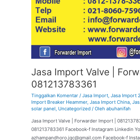
Jasa Import Valve | Forw
081213783361
Tinggalkan Komentar
/
Jasa Import
,
Jasa Import 
Import Breaker Heammer
,
Jasa Import China
,
Jas
solar panel
,
Uncategorized
/ Oleh
abuhanifah
Jasa Import Valve | Forwarder Import | 08121378
081213783361 Facebook-f Instagram Linkedin Y
azhampandhoro.jgc@gmail.com Facebook-f Inst