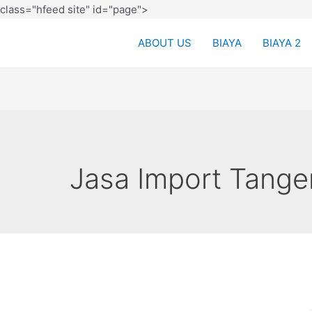
class="hfeed site" id="page">
ABOUT US
BIAYA
BIAYA 2
Jasa Import Tange