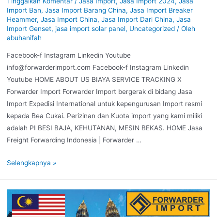
Tinggalkan Komentar
/
Jasa Import
,
Jasa Import 2024
,
Jasa
Import Ban
,
Jasa Import Barang China
,
Jasa Import Breaker
Heammer
,
Jasa Import China
,
Jasa Import Dari China
,
Jasa
Import Genset
,
jasa import solar panel
,
Uncategorized
/ Oleh
abuhanifah
Facebook-f Instagram Linkedin Youtube
info@forwarderimport.com Facebook-f Instagram Linkedin
Youtube HOME ABOUT US BIAYA SERVICE TRACKING X
Forwarder Import Forwarder Import bergerak di bidang Jasa
Import Expedisi International untuk kepengurusan Import resmi
kepada Bea Cukai. Perizinan dan Kuota import yang kami miliki
adalah PI BESI BAJA, KEHUTANAN, MESIN BEKAS. HOME Jasa
Freight Forwarding Indonesia | Forwarder …
Selengkapnya »