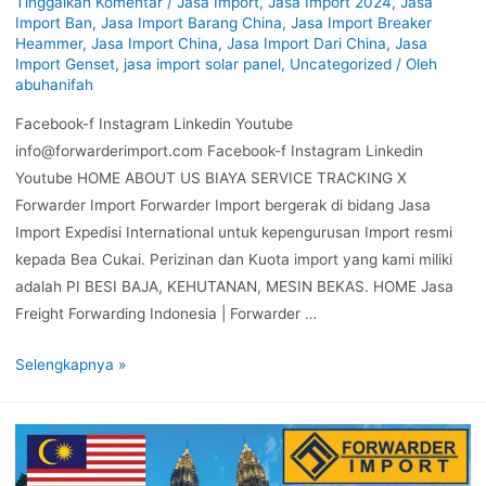
Tinggalkan Komentar
/
Jasa Import
,
Jasa Import 2024
,
Jasa
Import Ban
,
Jasa Import Barang China
,
Jasa Import Breaker
Heammer
,
Jasa Import China
,
Jasa Import Dari China
,
Jasa
Import Genset
,
jasa import solar panel
,
Uncategorized
/ Oleh
abuhanifah
Facebook-f Instagram Linkedin Youtube
info@forwarderimport.com Facebook-f Instagram Linkedin
Youtube HOME ABOUT US BIAYA SERVICE TRACKING X
Forwarder Import Forwarder Import bergerak di bidang Jasa
Import Expedisi International untuk kepengurusan Import resmi
kepada Bea Cukai. Perizinan dan Kuota import yang kami miliki
adalah PI BESI BAJA, KEHUTANAN, MESIN BEKAS. HOME Jasa
Freight Forwarding Indonesia | Forwarder …
Selengkapnya »