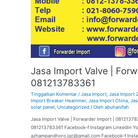
Jasa Import Valve | Forw
081213783361
Tinggalkan Komentar
/
Jasa Import
,
Jasa Import 
Import Breaker Heammer
,
Jasa Import China
,
Jas
solar panel
,
Uncategorized
/ Oleh
abuhanifah
Jasa Import Valve | Forwarder Import | 08121378
081213783361 Facebook-f Instagram Linkedin Y
azhampandhoro.jgc@gmail.com Facebook-f Inst