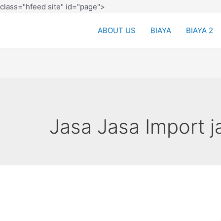
class="hfeed site" id="page">
ABOUT US
BIAYA
BIAYA 2
Jasa Jasa Import j