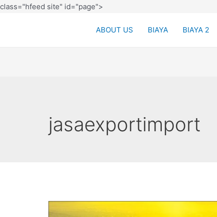
class="hfeed site" id="page">
ABOUT US
BIAYA
BIAYA 2
jasaexportimport